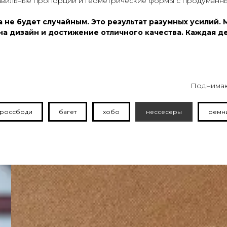
равильные пропорции и геометрические формы с продуманн
а не будет случайным. Это результат разумных усилий.
на дизайн и достижение отличного качества. Каждая де
Поднимаю
россбоди
багет
хобо
нессесеры
ремн