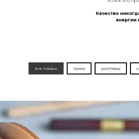
A'Jack это п
Качество никогд
энергии 
все товары
сумки
шопперы
к