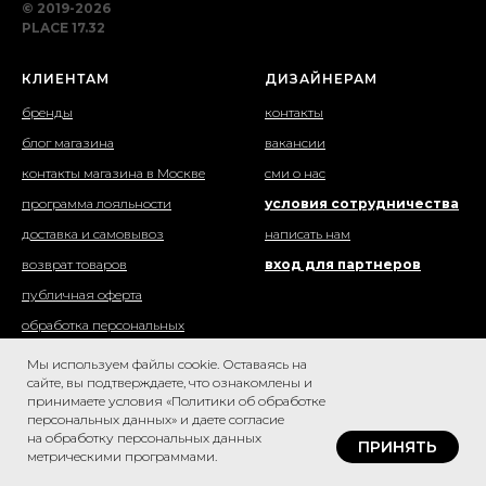
© 2019-2026
PLACE 17.32
КЛИЕНТАМ
ДИЗАЙНЕРАМ
бренды
контакты
блог магазина
вакансии
контакты магазина в Москве
сми о нас
программа лояльности
условия сотрудничества
доставка и самовывоз
написать нам
возврат товаров
вход для партнеров
публичная оферта
обработка персональных
данных
Мы используем файлы cookie. Оставаясь на
сайте, вы подтверждаете, что ознакомлены и
принимаете условия «Политики об обработке
персональных данных» и даете согласие
*Компания Meta Platforms Inc., владеющая социальными сетями Facebook и Instagram, по
решению суда от 21.03.2022 признана экстремистской организацией, ее деятельность на
на обработку персональных данных
территории России запрещена.
ПРИНЯТЬ
метрическими программами.