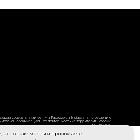
ладеющая социальными сетями Facebook и Instagram, по решению
емистской организацией, ее деятельность на территории России
запрещена.
е, что ознакомлены и принимаете