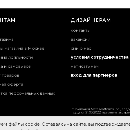
НТАМ
ДИЗАЙНЕРАМ
ы
контакты
газина
вакансии
ты магазина в Москве
сми о нас
мма лояльности
условия сотрудничества
ка и самовывоз
написать нам
т товаров
вход для партнеров
ная оферта
тка персональных данных
*Компания Meta Platforms Inc., в
суда от 21.03.2022 признана экстр
ем файлы cookie. Оставаясь на сайте, вы подтверждает