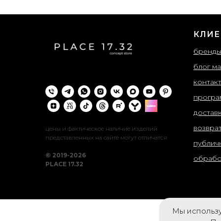
КЛИЕ
бренд
блог ма
контак
програ
достав
возвра
цены и фактическое наличие изделий
представленных на сайте могут отличатся
публич
© 2019-2026
обрабо
PLACE 17.32
Мы использу