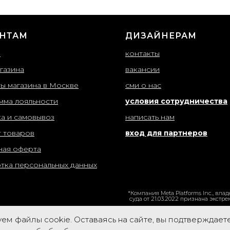
НТАМ
ДИЗАЙНЕРАМ
ы
контакты
газина
вакансии
ты магазина в Москве
сми о нас
мма лояльности
условия сотрудничества
ка и самовывоз
написать нам
т товаров
вход для партнеров
ная оферта
тка персональных данных
*Компания Meta Platforms Inc., в
суда от 21.03.2022 признана экстр
ем файлы cookie. Оставаясь на сайте, вы подтверждает