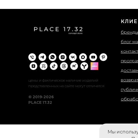
КЛИЕ
бренд
блог ма
контак
програ
достав
возвра
цены и фактическое наличие изделий
представленных на сайте могут отличатся
публич
© 2019-2026
обрабо
PLACE 17.32
Мы использу