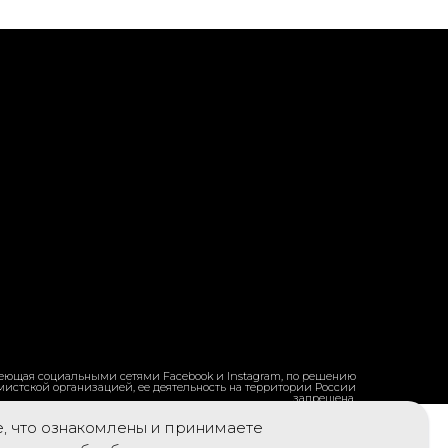
ладеющая социальными сетями Facebook и Instagram, по решению
емистской организацией, ее деятельность на территории России
запрещена.
е, что ознакомлены и принимаете