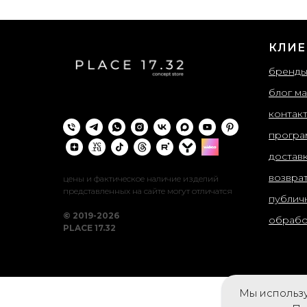
КЛИЕ
бренд
блог ма
контак
програ
достав
возвра
цены и фактическое наличие изделий
представленных на сайте могут отличатся
публич
© 2019-2026
обрабо
PLACE 17.32
Мы использу