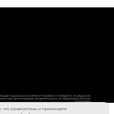
ладеющая социальными сетями Facebook и Instagram, по решению
емистской организацией, ее деятельность на территории России
запрещена.
е, что ознакомлены и принимаете