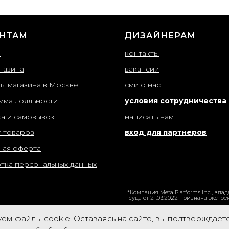
НТАМ
ДИЗАЙНЕРАМ
ы
контакты
газина
вакансии
ты магазина в Москве
сми о нас
мма лояльности
условия сотрудничества
ка и самовывоз
написать нам
т товаров
вход для партнеров
ная оферта
тка персональных данных
*Компания Meta Platforms Inc., в
суда от 21.03.2022 признана экстр
ем файлы cookie. Оставаясь на сайте, вы подтверждает