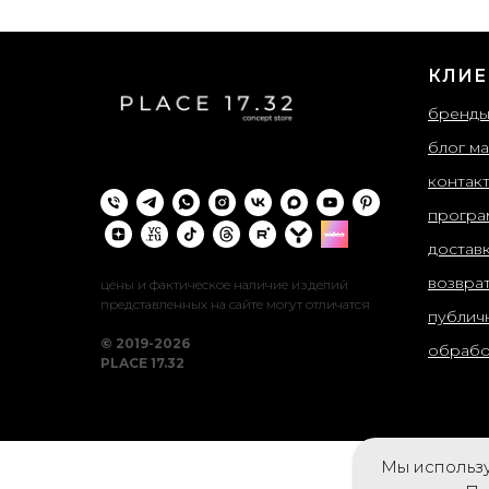
КЛИЕ
бренд
блог ма
контак
програ
достав
возвра
цены и фактическое наличие изделий
представленных на сайте могут отличатся
публич
© 2019-2026
обрабо
PLACE 17.32
Мы использу