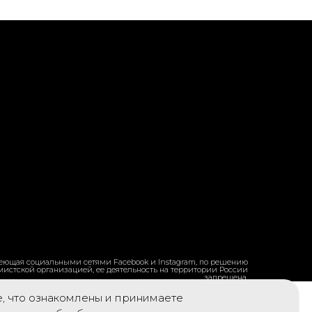
ладеющая социальными сетями Facebook и Instagram, по решению
емистской организацией, ее деятельность на территории России
запрещена.
е, что ознакомлены и принимаете