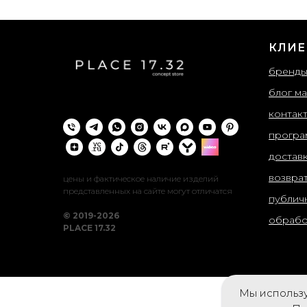
КЛИЕ
бренд
блог ма
контак
програ
достав
возвра
цены и фактическое наличие изделий
представленных на сайте могут отличатся
публич
© 2019-2026
обрабо
PLACE 17.32
Мы использу