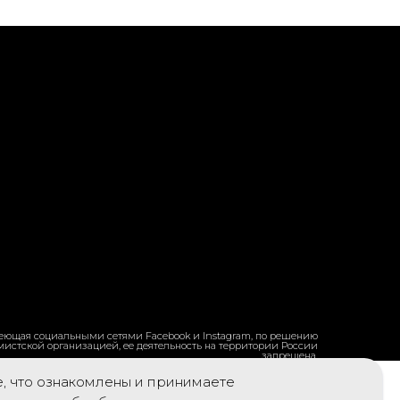
ладеющая социальными сетями Facebook и Instagram, по решению
емистской организацией, ее деятельность на территории России
запрещена.
е, что ознакомлены и принимаете