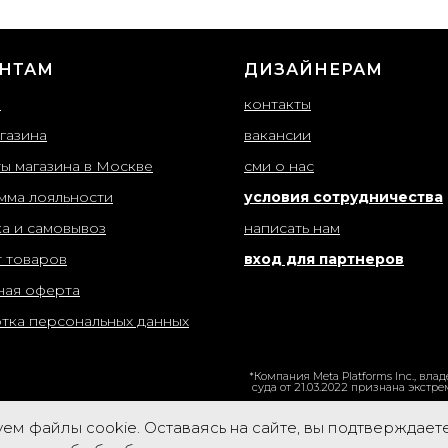
НТАМ
ДИЗАЙНЕРАМ
ы
контакты
газина
вакансии
ты магазина в Москве
сми о нас
мма лояльности
условия сотрудничества
ка и самовывоз
написать нам
т товаров
вход для партнеров
ная оферта
тка персональных данных
*Компания Meta Platforms Inc., в
суда от 21.03.2022 признана экстр
ем файлы cookie. Оставаясь на сайте, вы подтверждает