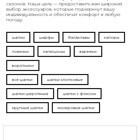
сезонов. Наша цель — предоставить вам широкий
выбор аксессуаров, которые подчеркнут вашу
индивидуальность и обеспечат комфорт в любую
погоду.
шапки
шарфы
балаклавы
капоры
повязки
капюшоны
варежки
воротники
все шапки
шапки хлопковые
шапки шерстяные
шапки с флисом
крупные шапки
мохеровые шапки