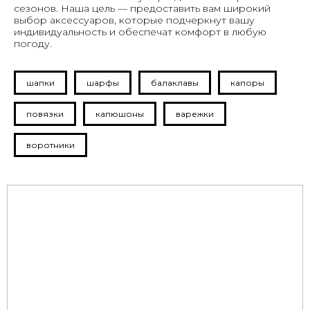
сезонов. Наша цель — предоставить вам широкий
выбор аксессуаров, которые подчеркнут вашу
индивидуальность и обеспечат комфорт в любую
погоду.
шапки
шарфы
балаклавы
капоры
повязки
капюшоны
варежки
воротники