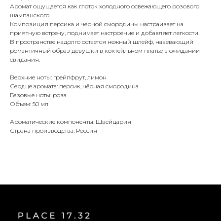
Аромат ощущается как глоток холодного освежающего розового
шампанского.
Композиция персика и черной смородины настраивает на
приятную встречу, поднимает настроение и добавляет легкости.
В пространстве надолго остается нежный шлейф, навевающий
романтичный образ девушки в коктейльном платье в ожидании
свидания.
Верхние ноты: грейпфрут, лимон
Сердце аромата: персик, чёрная смородина
Базовые ноты: роза
Объем: 50 мл
Ароматические компоненты: Швейцария
Страна производства: Россия