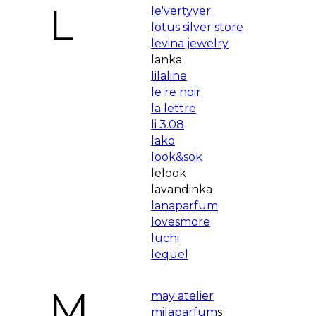
L
le'vertyver
lotus silver store
levina jewelry
lanka
lilaline
le re noir
la lettre
li 3.08
lako
look&sok
lelook
lavandinka
lanaparfum
lovesmore
luchi
lequel
M
may atelier
milaparfum
s