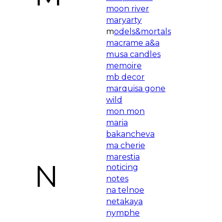
moon river
maryarty
m
odels&mortals
macrame a&a
musa candles
memoire
mb decor
marquisa gone
wild
mon mon
maria
bakancheva
ma cherie
marestia
N
noticing
notes
na telnoe
netakaya
nymphe