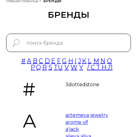
главная страница
/
БРЕНДЫ
БРЕНДЫ
#
A
B
C
D
E
F
G
H
I
J
K
L
M
N
O
P
Q
R
S
T
U
V
W
Y
/ С Т Н Л
#
3dottedstone
A
artemeva jewelry
arome vif
a'jack
alieva aliya