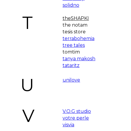
solidno
T
theSHAPKI
the notam
tesis store
terrabohemia
tree tales
tomtim
tanya makosh
tataritz
U
unilove
V
V.O.G studio
votre perle
visvia