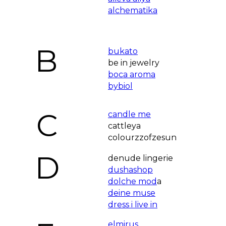
alchematika
B
bukato
be in jewelry
boca aroma
bybiol
C
candle me
cattleya
colourzzofzesun
D
denude lingerie
dushashop
dolche mod
a
deine muse
dress i live in
elmirus