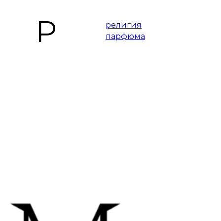
Р
религия
парфюма
Н
непросто.
Т
тоже пиджак