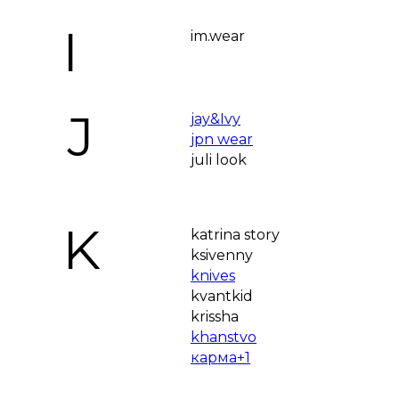
I
im.wear
J
jay&Ivy
jpn wear
juli look
K
katrina story
ksivenny
knives
kvantkid
krissha
khanstvo
карма+1