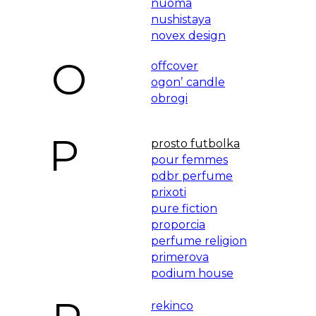
nuoma
nushistaya
novex design
O
offcover
ogonʼ candle
obrogi
P
prosto futbolka
pour femmes
pdbr perfume
prixoti
pure fiction
proporcia
perfume religion
primerova
podium house
rekinco