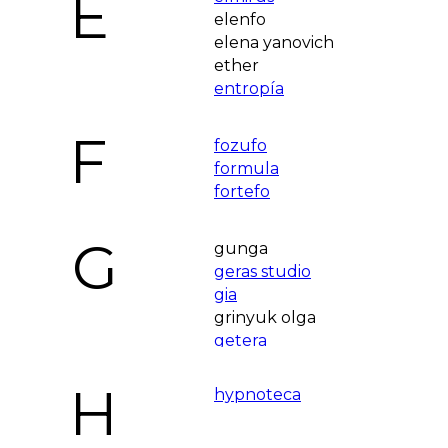
E
elenfo
elena yanovich
ether
entropía
F
fozufo
formula
fortefo
G
gunga
geras studio
gia
grinyuk olga
getera
H
hypnoteca