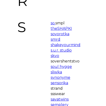
R
S
so.
smpl
theSHAPKI
sovorotka
smrd
shakeyourmind
s.u.r. studio
skvo
sovershentstvo
soul hygge
sliwka
synonyme
sensorika
strand
ssswear
savatwins
semplery