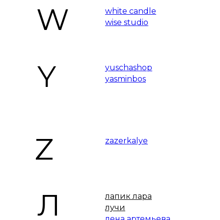
W
white candle
wise studio
Y
yuschashop
yasminbos
Z
zazerkalye
V
Л
V.O.G studio
лапик лара
лучи
лена артемьева