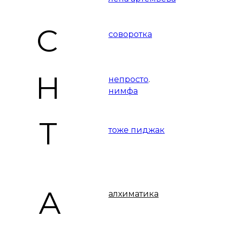
W
С
соворотка
Y
Н
yuschashop
непросто
.
нимфа
Т
тоже пиджак
А
алхиматика