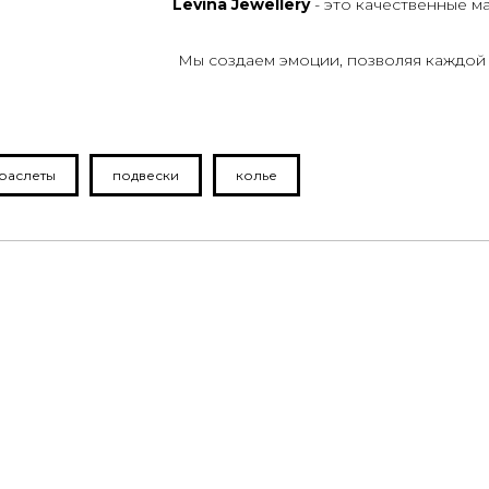
Levina Jewellery
- это качественные м
Мы создаем эмоции, позволяя каждой
раслеты
подвески
колье