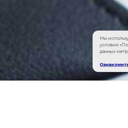
Мы использу
условия «По
данных мет
Ознакомить