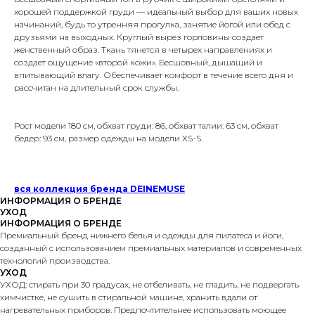
хорошей поддержкой груди — идеальный выбор для ваших новых
начинаний, будь то утренняя прогулка, занятие йогой или обед с
друзьями на выходных. Круглый вырез горловины создает
женственный образ. Ткань тянется в четырех направлениях и
создает ощущение «второй кожи». Бесшовный, дышащий и
впитывающий влагу. Обеспечивает комфорт в течение всего дня и
рассчитан на длительный срок службы.
Рост модели 180 см, обхват груди: 86, обхват талии: 63 ​​см, обхват
бедер: 93 см, размер одежды на модели XS-S.
вся коллекция бренда DEINEMUSE
ИНФОРМАЦИЯ О БРЕНДЕ
УХОД
ИНФОРМАЦИЯ О БРЕНДЕ
Премиальный бренд нижнего белья и одежды для пилатеса и йоги
,
созданный с использованием премиальных материалов и современных
технологий производства.
УХОД
УХОД: стирать при 30 градусах, не отбеливать, не гладить, не подвергать
химчистке, не сушить в стиральной машине, хранить вдали от
нагревательных приборов. Предпочтительнее использовать моющее