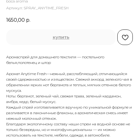
boca aroma
Артикул:
SPRAY_ANYTIME_FRESH
1650,00
р.
купить
Аромаспрей для домашнего текстиля — постельного
белья,полотенец и штор
Аромат Anytime Fresh—нежный, расслабляющий, отличающийся
своей сдержанностью и изяществом. Свежий аккорд зеленого чая в
обрамлении ярких нот бергамота и теплых, мягких оттенков белого
мускуса.
Ноты: бергамот, зеленый чай, свежая трава, зеленый кардамон,
амбра, кедр, белый мускус.
Каждый спрей изготавливается вручную по уникальной формуле и
разливается в лаконичные флаконы, а ароматическая смесь имеет
нежный молочный оттенок.
Благодаря экологичному составу наши спреи на водной основе не
только безвредны, но и многофункциональны — их можно
использовать на текстиле, мебели, одежде, в автомобиле.