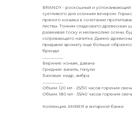
BRANDY - роскошный и успокаивающий 
суетливого дня осенним вечером. Горьк
пряного коньяка в сочетании пропитыв
листвы. Тонким сладковато-древесным ш
развеивая тоску и меланхолию осени, бу
согревающего напитка. Дымно-древесны
придавая аромату еще больше образност
бренди.
__________
Верхние: коньяк, давана
Средние: ваниль, пачули
Базовые: кедр, амбра
__________
Объем: 120 мл - 25/30 часов горения свеч
Объем: 180 мл - 35/40 часов горения свеч
Коллекция: AMBER в янтарной банке