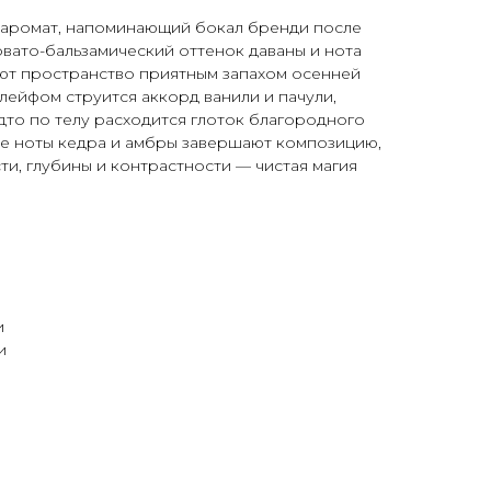
аромат, напоминающий бокал бренди после
овато-бальзамический оттенок даваны и нота
ают пространство приятным запахом осенней
лейфом струится аккорд ванили и пачули,
дто по телу расходится глоток благородного
е ноты кедра и амбры завершают композицию,
и, глубины и контрастности — чистая магия
и
и