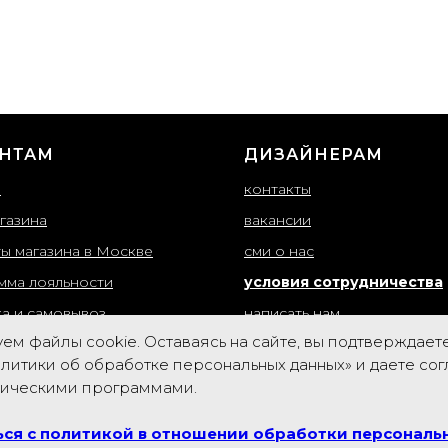
НТАМ
ДИЗАЙНЕРАМ
ы
контакты
газина
вакансии
ты магазина в Москве
сми о нас
мма лояльности
условия сотрудничества
ка и самовывоз
написать нам
ем файлы cookie. Оставаясь на сайте, вы подтверждает
т товаров
вход для партнеров
литики об обработке персональных данных» и даете со
ная оферта
рическими программами.
тка персональных данных
ся с политикой в отношении обработки персональ