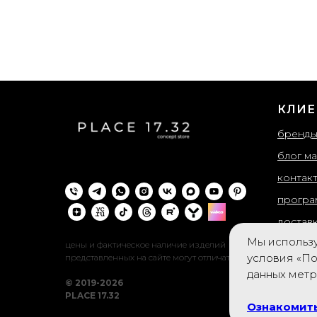
КЛИЕ
бренд
блог ма
контак
програ
достав
Мы использу
возвра
цены и фактическое наличие изделий
условия «По
представленных на сайте могут отличатся
публич
данных мет
© 2019-2026
обрабо
PLACE 17.32
Ознакомить