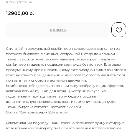
Артикул:
fml14
12900,00
р.
купить
Стильный и сексуальный комбинезон серого цвета, выполнен из
плотного бифлекса, с внешней отстрочкой и открытой спиной.
Ткань с высокой компрессией идеально моделирует силуэт —
комбинезон надежно поддерживает грудь без вставок. Благодаря
продуманному крою и эластичному материалу, он сидит как вторая
кожа, не «тянет» при движении и не сползает, обеспечивая комфорт
при занятиях спортом и активном движении.
Комбинезон обладает выраженным фигурообразующим эффектом,
включая лёгкий пуш-ап для ягодиц, который визуально
подтягивает и приподнимает зону бедер, придавая
дополнительную привлекательность и гармоничность силуэту.
Ткань- бифлекс comfort. Плотность: 220 г/м.
Состав: 75% полиэстер + 25% эластан
Рекомендации по уходу: Ткань хорошо переносит ручную стирку в
воде комнатной температуры. Если есть желание воспользоваться