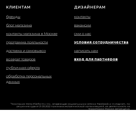
КЛИЕНТАМ
ДИЗАЙНЕРАМ
бренды
контакты
блог магазина
вакансии
контакты магазина в Москве
сми о нас
программа лояльности
условия сотрудничества
доставка и самовывоз
написать нам
возврат товаров
вход для партнеров
публичная оферта
обработка персональных
данных
*Компания Meta Platforms Inc., владеющая социальными сетями Facebook и Instagram, по
решению суда от 21.03.2022 признана экстремистской организацией, ее деятельность на
территории России запрещена.