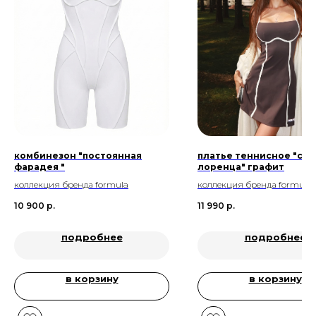
комбинезон "постоянная
платье теннисное "сил
фарадея "
лоренца" графит
коллекция бренда formula
коллекция бренда formula
10 900
р.
11 990
р.
подробнее
подробнее
в корзину
в корзину