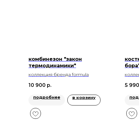
комбинезон "закон
кост
термодинамики"
бора
коллекция бренда formula
колле
10 900
р.
5 99
подробнее
под
в корзину