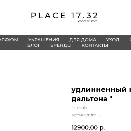
АРФЮМ
УКРАШЕНИЯ
ДЛЯ ДОМА
УХОД
БЛОГ
БРЕНДЫ
КОНТАКТЫ
удлинненный к
дальтона "
formula
Артикул:
fml12
12900,00
р.