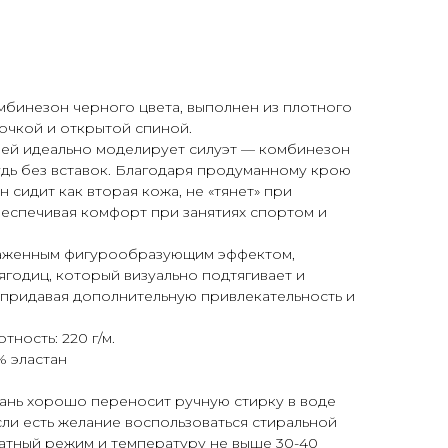
мбинезон черного цвета, выполнен из плотного
очкой и открытой спиной.
ией идеально моделирует силуэт — комбинезон
дь без вставок. Благодаря продуманному крою
н сидит как вторая кожа, не «тянет» при
беспечивая комфорт при занятиях спортом и
аженным фигурообразующим эффектом,
ягодиц, который визуально подтягивает и
 придавая дополнительную привлекательность и
тность: 220 г/м.
% эластан
кань хорошо переносит ручную стирку в воде
ли есть желание воспользоваться стиральной
атный режим и температуру не выше 30-40