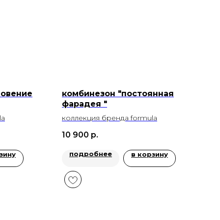
новение
комбинезон "постоянная
фарадея "
la
коллекция бренда formula
10 900
р.
подробнее
зину
в корзину