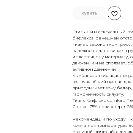
купить
Стильный и сексуальный ко
бифлекса, с внешней отстр
Ткань с высокой компресс
надежно поддерживает гру
и эластичному материалу, о
движении и не сползает, о
активном движении.
Комбинезон обладает выр
включая лёгкий пуш-ап для 
приподнимает зону бедер,
гармоничность силуэту.
Ткань- бифлекс comfort. Пло
Состав: 75% полиэстер + 25
Рекомендации по уходу: Т
комнатной температуры. Ес
машиной, выбирайте делик