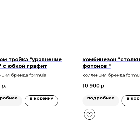
юм тройка "уравнение
комбинезон "столк
" с юбкой графит
фотонов "
кция бренда formula
коллекция бренда formu
0
р.
10 900
р.
робнее
подробнее
в корзину
в кор