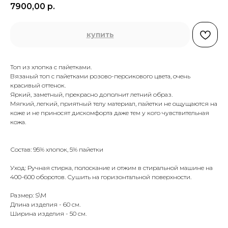
7900,00
р.
купить
Топ из хлопка с пайетками.
Вязаный топ с пайетками розово-персикового цвета, очень
красивый оттенок.
Яркий, заметный, прекрасно дополнит летний образ.
Мягкий, легкий, приятный телу материал, пайетки не ощущаются на
коже и не приносят дискомфорта даже тем у кого чувствительная
кожа.
Состав: 95% хлопок, 5% пайетки
Уход: Ручная стирка, полоскание и отжим в стиральной машине на
400-600 оборотов. Сушить на горизонтальной поверхности.
Размер: S\M
Длина изделия - 60 см.
Ширина изделия - 50 см.