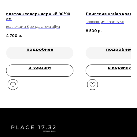
платок «север» черный 90*90
Лонгслив uralan красн
см
коллекция khantstvo
коллекция бренда alieva aliya
8 500
р.
4 700
р.
подробнее
подробнее
в корзину
в корзину