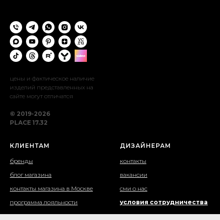
цены и фактическое наличие
изделий представленных на
сайте могут отличатся
© 2019-2026
PLACE 17.32
КЛИЕНТАМ
ДИЗАЙНЕРАМ
бренды
контакты
блог магазина
вакансии
контакты магазина в Москве
сми о нас
программа лояльности
условия сотрудничества
доставка и самовывоз
написать нам