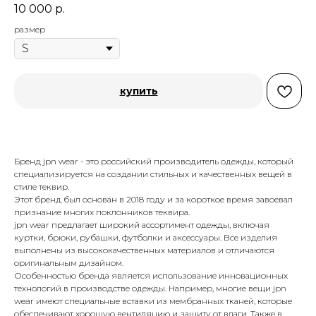
10 000
р.
размер
купить
Бренд jpn wear - это российский производитель одежды, который
специализируется на создании стильных и качественных вещей в
стиле теквир.
Этот бренд был основан в 2018 году и за короткое время завоевал
признание многих поклонников теквира.
jpn wear предлагает широкий ассортимент одежды, включая
куртки, брюки, рубашки, футболки и аксессуары. Все изделия
выполнены из высококачественных материалов и отличаются
оригинальным дизайном.
Особенностью бренда является использование инновационных
технологий в производстве одежды. Например, многие вещи jpn
wear имеют специальные вставки из мембранных тканей, которые
обеспечивают хорошую вентиляцию и защиту от влаги. Также в