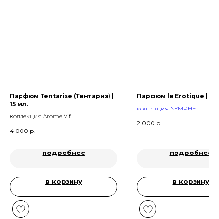
Парфюм Tentarise (Тентариз) |
Парфюм le Erotique | 10
15 мл.
коллекция
NYMPHE
коллекция Arome Vif
2 000
р.
4 000
р.
подробнее
подробнее
в корзину
в корзину