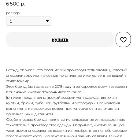
6 500
р.
размер
купить
Бренд jpn wear - это российский производитель одежды, который
специализируется на создании стильных и качественных вещей в
стиле теквир.
Этот бренд был основан в 2018 году и за короткое время завоевал
признание многих поклонников теквира.
jpn wear предлагает широкий ассортимент одежды, включая
куртки, брюки, рубашки, футболки и аксессуары. Все изделия
выполнены из высококачественных материалов и отличаются
оригинальным дизайном.
Особенностью бренда является использование инновационных
технологий в производстве одежды. Например, многие вещи jpn
wear имеют специальные вставки из мембранных тканей, которые
обеспечивают хорошую вентиляцию и защиту от влаги. Также в