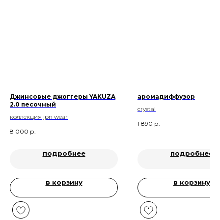
Джинсовые джоггеры YAKUZA
аромадиффузор
2.0 песочный
crystal
коллекция jpn wear
1 890
р.
8 000
р.
подробнее
подробнее
в корзину
в корзину