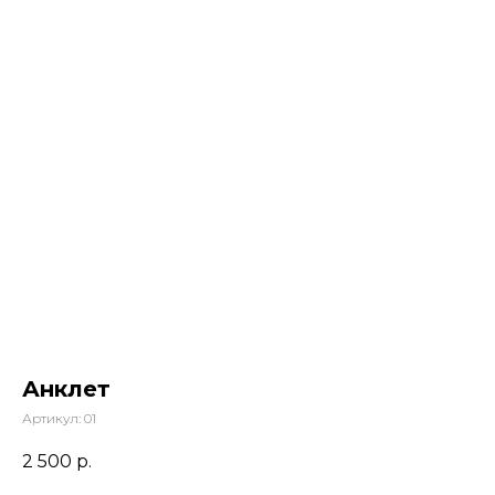
Анклет
Артикул:
01
2 500
р.