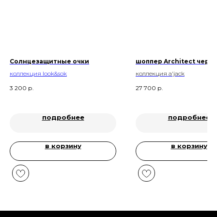
Солнцезащитные очки
шоппер Architect черн
коллекция
look&sok
коллекция a'jack
3 200
р.
27 700
р.
подробнее
подробнее
в корзину
в корзину