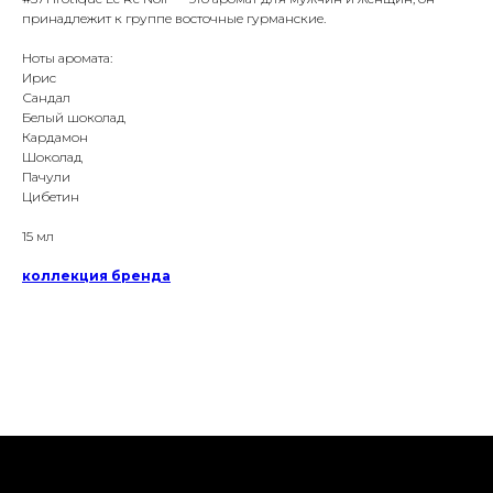
принадлежит к группе восточные гурманские.
Ноты аромата:
Ирис
Сандал
Белый шоколад
Кардамон
Шоколад
Пачули
Цибетин
15 мл
коллекция бренда