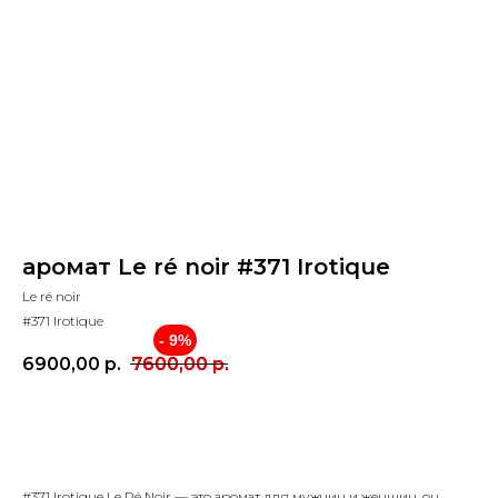
аромат Le ré noir #371 Irotique
Le ré noir
#371 Irotique
- 9%
6900,00
р.
7600,00
р.
купить
#371 Irotique Le Ré Noir — это аромат для мужчин и женщин, он