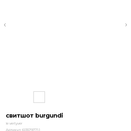
свитшот burgundi
le vertyver
Артикул:
613579771.1