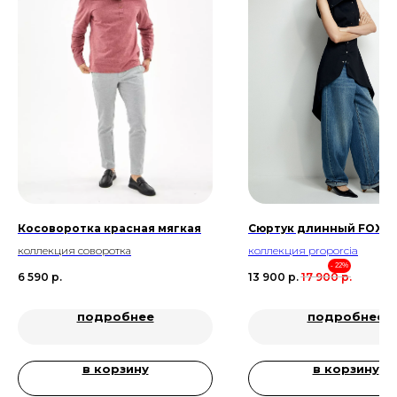
Косоворотка красная мягкая
Сюртук длинный FOX
коллекция соворотка
коллекция
proporcia
- 22%
6 590
р.
13 900
р.
17 900
р.
подробнее
подробнее
в корзину
в корзину