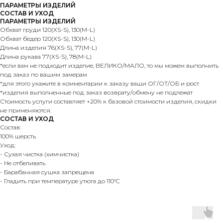
ПАРАМЕТРЫ ИЗДЕЛИЙ
СОСТАВ И УХОД
ПАРАМЕТРЫ ИЗДЕЛИЙ
Обхват груди 120(XS-S), 130(M-L)
Обхват бедер 120(XS-S), 130(M-L)
Длина изделия 76(XS-S), 77(M-L)
Длина рукава 77(XS-S), 78(M-L)
*если вам не подходит изделие, ВЕЛИКО/МАЛО, то мы можем выполнить
под заказ по вашим замерам
*для этого укажите в комментарии к заказу ваши ОГ/ОТ/ОБ и рост
*изделия выполненные под заказ возврату/обмену не подлежат
Стоимость услуги составляет +20% к базовой стоимости изделия, скидки
не применяются.
СОСТАВ И УХОД
Состав:
100% шерсть
Уход:
- Сухая чистка (химчистка)
- Не отбеливать
- Барабанная сушка запрещена
- Гладить при температуре утюга до 110°C