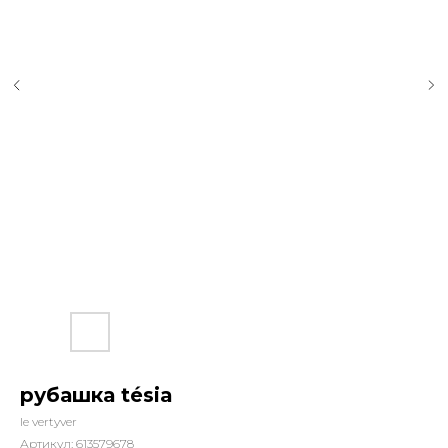
рубашка tésia
le vertyver
Артикул:
613579678