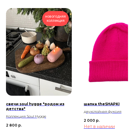
новогодняя
коллекция
свечи soul hygge "родом из
шапка theSHAPKI
детства"
двухслойная фуксия
Коллекция Soul Hygge
2 000
р.
2 800
р.
Нет в наличии