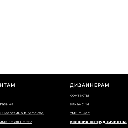
НТАМ
ДИЗАЙНЕРАМ
ы
контакты
газина
вакансии
ты магазина в Москве
сми о нас
мма лояльности
условия сотрудничества