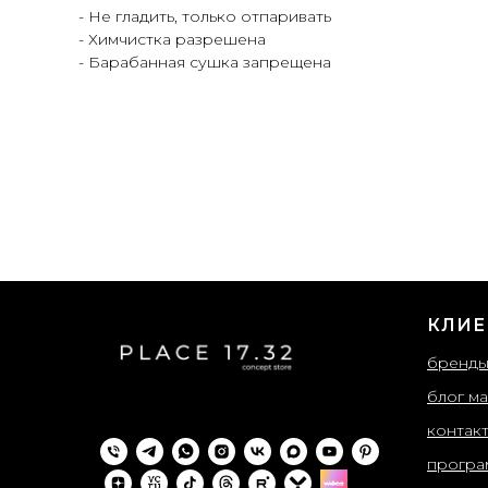
- Не гладить, только отпаривать
- Химчистка разрешена
- Барабанная сушка запрещена
КЛИЕ
бренд
блог ма
контак
програ