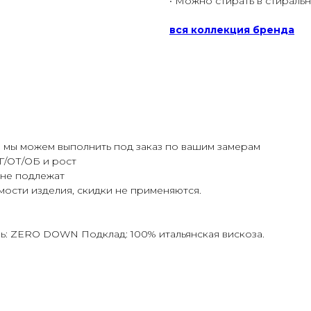
• Можно стирать в стираль
вся коллекция бренда
 мы можем выполнить под заказ по вашим замерам
ОГ/ОТ/ОБ и рост
 не подлежат
мости изделия, скидки не применяются.
ь: ZERO DOWN Подклад: 100% итальянская вискоза.