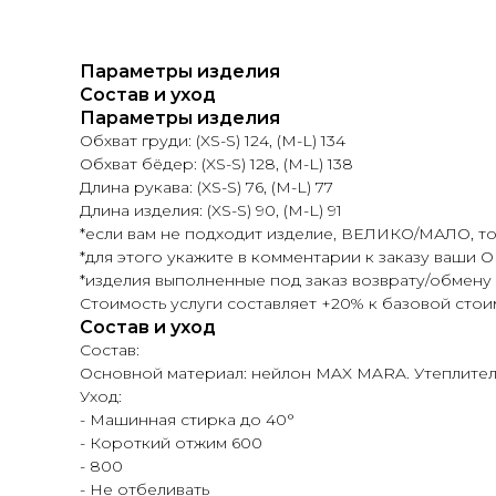
Параметры изделия
Состав и уход
Параметры изделия
Обхват груди: (XS-S) 124, (M-L) 134
Обхват бёдер: (XS-S) 128, (M-L) 138
Длина рукава: (XS-S) 76, (M-L) 77
Длина изделия: (XS-S) 90, (M-L) 91
*если вам не подходит изделие, ВЕЛИКО/МАЛО, то
*для этого укажите в комментарии к заказу ваши 
*изделия выполненные под заказ возврату/обмену
Стоимость услуги составляет +20% к базовой стои
Состав и уход
Состав:
Основной материал: нейлон MAX MARA. Утеплител
Уход:
- Машинная стирка до 40°
- Короткий отжим 600
- 800
- Не отбеливать