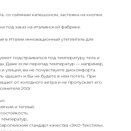
а, со съёмным капюшоном, застежка на кнопки.
на под заказ на итальянской фабрике.
й в Италии инновационный утеплитель для
умеет подстраиваться под температуру тела и
ы. Даже если перепад температур — например,
и улицей, вы не почувствуете дискомфорта.
ь «дышит» и Вы не будете в нем потеть. При
ищает от холодного ветра и не пропускает его
полнителя 200г
n:
мягкий и теплый;
осостойкость;
 температур;
Европейский стандарт качества «ЭКО-Текстиль»;