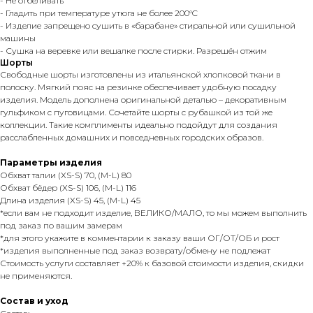
- Не отбеливать
- Гладить при температуре утюга не более 200°C
- Изделие запрещено сушить в «барабане» стиральной или сушильной
машины
- Сушка на веревке или вешалке после стирки. Разрешён отжим
Шорты
Свободные шорты изготовлены из итальянской хлопковой ткани в
полоску. Мягкий пояс на резинке обеспечивает удобную посадку
изделия. Модель дополнена оригинальной деталью – декоративным
гульфиком с пуговицами. Сочетайте шорты с рубашкой из той же
коллекции. Такие комплименты идеально подойдут для создания
расслабленных домашних и повседневных городских образов.
Параметры изделия
Обхват талии (XS-S) 70, (M-L) 80
Обхват бёдер (XS-S) 106, (M-L) 116
Длина изделия (XS-S) 45, (M-L) 45
*если вам не подходит изделие, ВЕЛИКО/МАЛО, то мы можем выполнить
под заказ по вашим замерам
*для этого укажите в комментарии к заказу ваши ОГ/ОТ/ОБ и рост
*изделия выполненные под заказ возврату/обмену не подлежат
Стоимость услуги составляет +20% к базовой стоимости изделия, скидки
не применяются.
Состав и уход