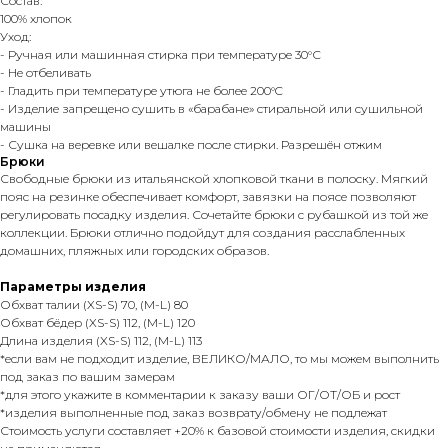
Состав:
100% хлопок
Уход:
- Ручная или машинная стирка при температуре 30°С
- Не отбеливать
- Гладить при температуре утюга не более 200°C
- Изделие запрещено сушить в «барабане» стиральной или сушильной
машины
- Сушка на веревке или вешалке после стирки. Разрешён отжим
Брюки
Свободные брюки из итальянской хлопковой ткани в полоску. Мягкий
пояс на резинке обеспечивает комфорт, завязки на поясе позволяют
регулировать посадку изделия. Сочетайте брюки с рубашкой из той же
коллекции. Брюки отлично подойдут для создания расслабленных
домашних, пляжных или городских образов.
Параметры изделия
Обхват талии (XS-S) 70, (M-L) 80
Обхват бёдер (XS-S) 112, (M-L) 120
Длина изделия (XS-S) 112, (M-L) 113
*если вам не подходит изделие, ВЕЛИКО/МАЛО, то мы можем выполнить
под заказ по вашим замерам
*для этого укажите в комментарии к заказу ваши ОГ/ОТ/ОБ и рост
*изделия выполненные под заказ возврату/обмену не подлежат
Стоимость услуги составляет +20% к базовой стоимости изделия, скидки