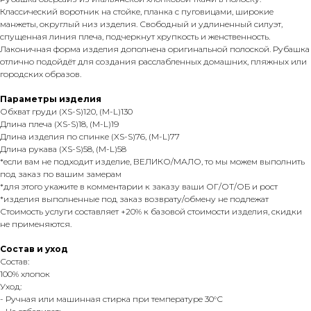
Классический воротник на стойке, планка с пуговицами, широкие
манжеты, округлый низ изделия. Свободный и удлиненный силуэт,
спущенная линия плеча, подчеркнут хрупкость и женственность.
Лаконичная форма изделия дополнена оригинальной полоской. Рубашка
отлично подойдёт для создания расслабленных домашних, пляжных или
городских образов.
Параметры изделия
Обхват груди (XS-S)120, (M-L)130
Длина плеча (XS-S)18, (M-L)19
Длина изделия по спинке (XS-S)76, (M-L)77
Длина рукава (XS-S)58, (M-L)58
*если вам не подходит изделие, ВЕЛИКО/МАЛО, то мы можем выполнить
под заказ по вашим замерам
*для этого укажите в комментарии к заказу ваши ОГ/ОТ/ОБ и рост
*изделия выполненные под заказ возврату/обмену не подлежат
Стоимость услуги составляет +20% к базовой стоимости изделия, скидки
не применяются.
Состав и уход
Состав:
100% хлопок
Уход:
- Ручная или машинная стирка при температуре 30°С