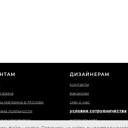
НТАМ
ДИЗАЙНЕРАМ
ы
контакты
газина
вакансии
ты магазина в Москве
сми о нас
мма лояльности
условия сотрудничества
ка и самовывоз
написать нам
ем файлы cookie. Оставаясь на сайте, вы подтверждает