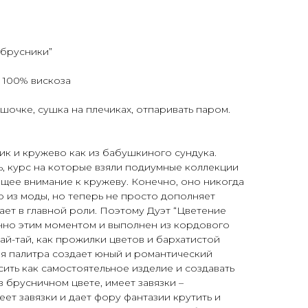
 брусники”
 100% вискоза
шочке, сушка на плечиках, отпаривать паром.
к и кружево как из бабушкиного сундука.
, курс на которые взяли подиумные коллекции
щее внимание к кружеву. Конечно, оно никогда
 из моды, но теперь не просто дополняет
ает в главной роли. Поэтому Дуэт “Цветение
нно этим моментом и выполнен из кордового
ай-тай, как прожилки цветов и бархатистой
я палитра создает юный и романтический
ть как самостоятельное изделие и создавать
в брусничном цвете, имеет завязки –
ет завязки и дает фору фантазии крутить и