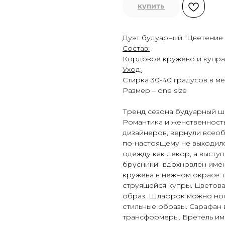
купить
Дуэт будуарный “Цветение
Состав:
Кордовое кружево и купра
Уход:
Стирка 30-40 градусов в ме
Размер – one size
Тренд сезона будуарный ши
Романтика и женственность
дизайнеров, вернули всеоб
по-настоящему не выходило
одежду как декор, а выступ
брусники” вдохновлен име
кружева в нежном окрасе т
струящейся купры. Цветова
образ. Шлафрок можно носи
стильные образы. Сарафан 
трансформеры. Бретель име