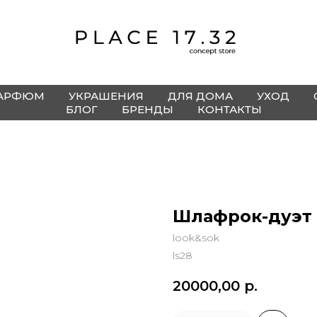
АРФЮМ
УКРАШЕНИЯ
ДЛЯ ДОМА
УХОД
БЛОГ
БРЕНДЫ
КОНТАКТЫ
Шлафрок-дуэт 
look&sok
ls28
20000,00
р.