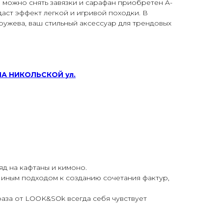
е можно снять завязки и сарафан приобретен A-
 даст эффект легкой и игривой походки. В
кружева, ваш стильный аксессуар для трендовых
НА НИКОЛЬСКОЙ ул.
яд на кафтаны и кимоно.
с иным подходом к созданию сочетания фактур,
раза от LOOK&SOk всегда себя чувствуeт