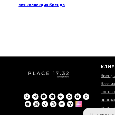
вся коллекция бренда
КЛИЕ
бренд
блог ма
контак
програ
достав
Мы использу