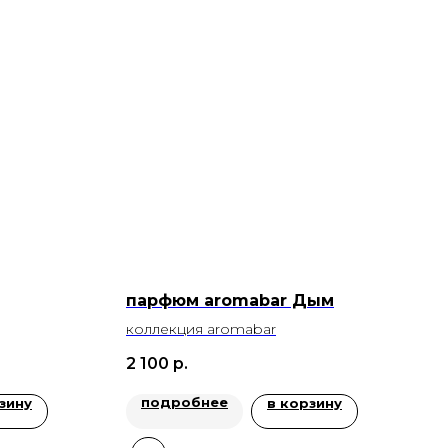
парфюм aromabar Дым
коллекция aromabar
2 100
р.
подробнее
зину
в корзину