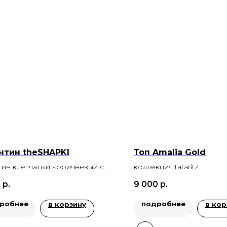
нтин theSHAPKI
Топ Amalia Gold
тин клетчатый коричневый с
коллекция tataritz
м
0
р.
9 000
р.
робнее
подробнее
в корзину
в кор