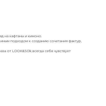
яд на кафтаны и кимоно.
с иным подходом к созданию сочетания фактур,
раза от LOOK&SOk всегда себя чувствуeт