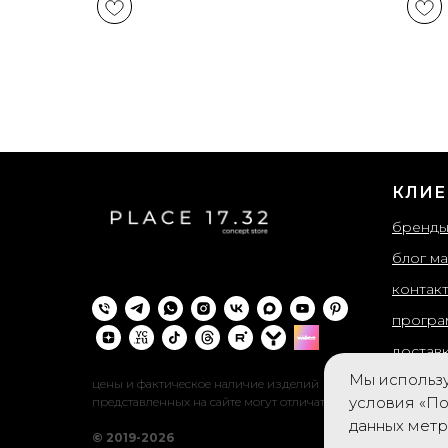
КЛИЕ
бренд
блог ма
контак
програ
достав
Мы использу
возвра
цены и фактическое наличие изделий
условия «По
представленных на сайте могут отличатся
публич
данных мет
© 2019-2026
обрабо