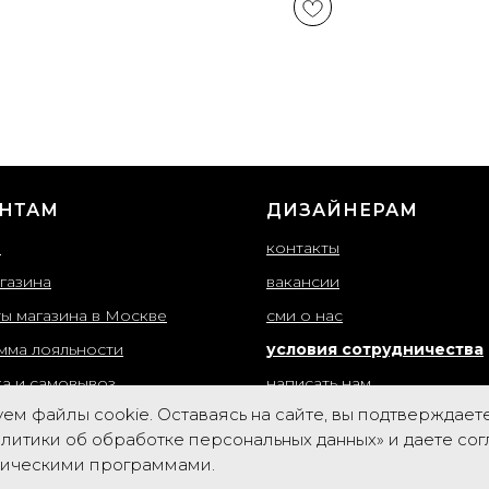
НТАМ
ДИЗАЙНЕРАМ
ы
контакты
газина
вакансии
ты магазина в Москве
сми о нас
мма лояльности
условия сотрудничества
ка и самовывоз
написать нам
ем файлы cookie. Оставаясь на сайте, вы подтверждает
т товаров
вход для партнеров
литики об обработке персональных данных» и даете со
ная оферта
рическими программами.
тка персональных данных