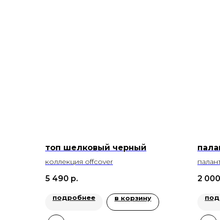
топ шелковый черный
пала
коллекция offcover
палан
белы
5 490
р.
2 00
подробнее
под
в корзину