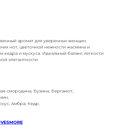
твенный аромат для уверенных женщин.
них нот, цветочной нежности жасмина и
м кедра и мускуса. Идеальный баланс легкости
ной элегантности.
ая смородина, Бузина, Бергамот;
мин;
кус, Амбра, Кедр.
LOVESMORE