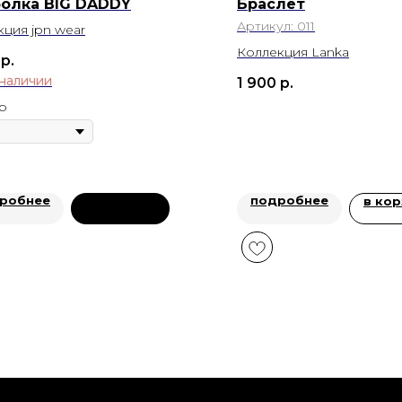
олка BIG DADDY
Браслет
Артикул:
011
кция jpn wear
Коллекция Lanka
р.
 наличии
1 900
р.
р
робнее
подробнее
в кор
предзаказ