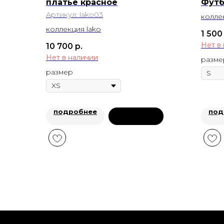
платье красное
Футб
Артикул:
lako03
колле
коллекция lako
1 500
Нет в
10 700
р.
Нет в наличии
разме
размер
подробнее
под
предзаказ