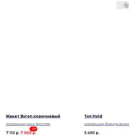
Жакет Byron коричневый
Топ Hold
коллекция pour femmes
коллекция бренда sensorika
- 10%
7 110
р.
7 900
р.
5 490
р.