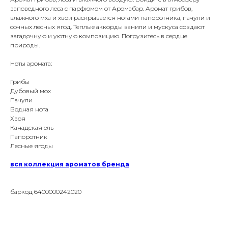
заповедного леса с парфюмом от Аромабар. Аромат грибов,
влажного мха и хвои раскрывается нотами папоротника, пачули и
сочных лесных ягод. Теплые аккорды ванили и мускуса создают
загадочную и уютную композицию. Погрузитесь в сердце
природы.
Ноты аромата:
Грибы
Дубовый мох
Пачули
Водная нота
Хвоя
Канадская ель
Папоротник
Лесные ягоды
вся коллекция ароматов бренда
баркод 6400000242020