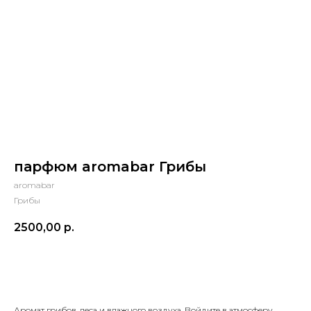
парфюм aromabar Грибы
aromabar
Грибы
2500,00
р.
купить
Аромат грибов, леса и влажного воздуха. Войдите в атмосферу