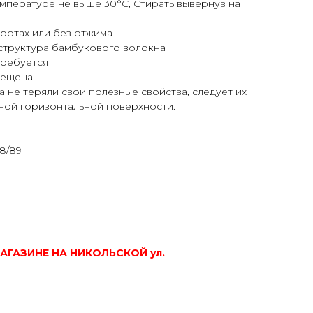
емпературе не выше 30°C, Стирать вывернув на
ротах или без отжима
я структура бамбукового волокна
требуется
рещена
а не теряли свои полезные свойства, следует их
вной горизонтальной поверхности.
8/89
АГАЗИНЕ НА НИКОЛЬСКОЙ ул.