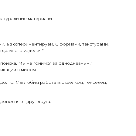
натуральные материалы.
и, а экспериментируем. С формами, текстурами,
дельного изделия."
 поиска. Мы не гонимся за однодневными
икации с миром.
адолго. Мы любим работать с шелком, тенселем,
дополняют друг друга.