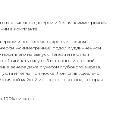
го итальянского джерси и белая асимметричная
 ним в комплекте
 верхом и полностью открытым плечом
 джерси. Асимметричный подол с удлинненной
носить его на выпуск. Теплая и плотная
о обтягивать силуэт. Этот лонгслив теплый,
мние вечера даже с учетом глубокого выреза.
 уюта и тепла при носке. Лонгслив идеально
етричной майкой из плотного котона, которая
и, 100% вискоза