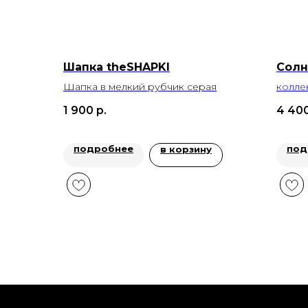
Шапка theSHAPKI
Солн
Шапка в мелкий рубчик серая
колле
1 900
р.
4 40
подробнее
под
в корзину