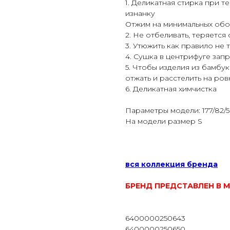
1. Деликатная стирка при т
изнанку
Отжим на минимальных обо
2. Не отбеливать, теряетс
3. Утюжить как правило не 
4. Сушка в центрифуге зап
5. Чтобы изделия из бамбук
отжать и расстелить на ро
6. Деликатная химчистка
Параметры модели: 177/82/5
На модели размер S
вся коллекция бренда
БРЕНД ПРЕДСТАВЛЕН В М
6400000250643
6400000250650