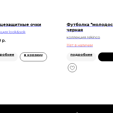
цезащитные очки
Футболка "молодос
черная
кция
look&sok
коллекция rekinco
0
р.
Нет в наличии
робнее
подробнее
в корзину
пред