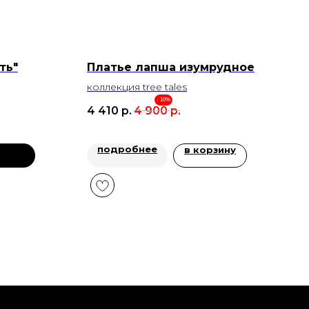
ть"
Платье лапша изумрудное
коллекция tree tales
- 10%
4 410
р.
4 900
р.
подробнее
в корзину
заказ