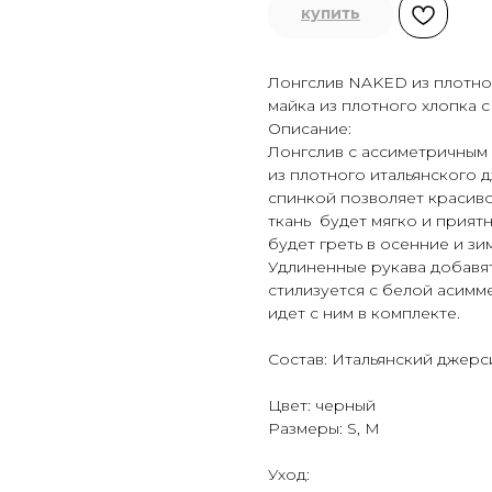
купить
Лонгслив NAKED из плотно
майка из плотного хлопка с
Описание:
Лонгслив с ассиметричным
из плотного итальянского
спинкой позволяет красиво 
ткань будет мягко и приятн
будет греть в осенние и зи
Удлиненные рукава добавят
стилизуется с белой асимм
идет с ним в комплекте.
Состав: Итальянский джерс
Цвет: черный
Размеры: S, M
Уход: