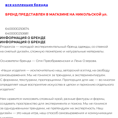
вся коллекция бренда
БРЕНД ПРЕДСТАВЛЕН В МАГАЗИНЕ НА НИКОЛЬСКОЙ ул.
6400000250674
6400000250681
ИНФОРМАЦИЯ О БРЕНДЕ
ИНФОРМАЦИЯ О БРЕНДЕ
Proporcia — молодой экспериментальный бренд одежды, со ставкой
на смелый дизайн, сложную геометрию и натуральные материалы.
Основатели бренда — Оля Преображенская и Лена Озерова.
«Наши изделия — исключительно наш, авторский взгляд на свободу
самовыражения. Мы не гонимся за трендами, а экспериментируем.
С формами, текстурами, пропорциями. Пропорция для нас — во многом
определяет наше восприятие искусства в целом и гармонию отдельного
изделия."
Нам нравится миксовать сложный крой, разные фактуры и формы,
создавать пространство для эксперимента и поиска. Мы не гонимся
за однодневными трендами, не претендуем на экспертность. Наш
дизайн — это наша игра, наш способ самовыражения и коммуникации
с миром.