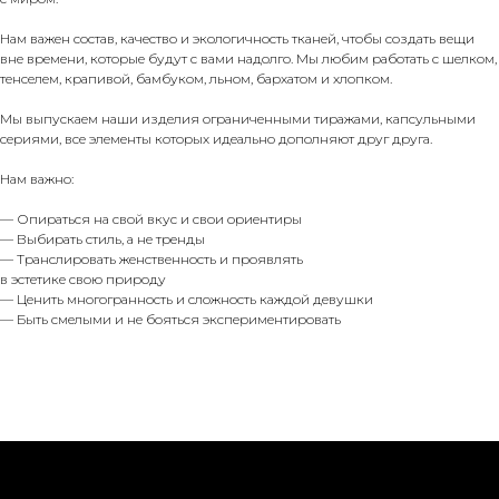
Нам важен состав, качество и экологичность тканей, чтобы создать вещи
вне времени, которые будут с вами надолго. Мы любим работать с шелком,
тенселем, крапивой, бамбуком, льном, бархатом и хлопком.
Мы выпускаем наши изделия ограниченными тиражами, капсульными
сериями, все элементы которых идеально дополняют друг друга.
Нам важно:
— Опираться на свой вкус и свои ориентиры
— Выбирать стиль, а не тренды
— Транслировать женственность и проявлять
в эстетике свою природу
— Ценить многогранность и сложность каждой девушки
— Быть смелыми и не бояться экспериментировать