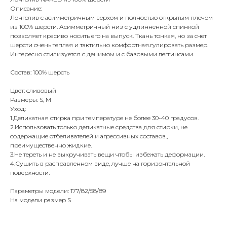
Описание:
Лонгслив с асимметричным верхом и полностью открытым плечом
из 100% шерсти. Асимметричный низ с удлинненной спинкой
позволяет красиво носить его на выпуск. Ткань тонкая, но за счет
шерсти очень теплая и тактильно комфортная.гулировать размер.
Интересно стилизуется с денимом и с базовыми леггинсами.
Состав: 100% шерсть
Цвет: сливовый
Размеры: S, M
Уход:
1.Деликатная стирка при температуре не более 30-40 градусов.
2.Использовать только деликатные средства для стирки, не
содержащие отбеливателей и агрессивных составов.,
преимущественно жидкие.
3.Не тереть и не выкручивать вещи чтобы избежать деформации.
4.Сушить в расправленном виде, лучше на горизонтальной
поверхности.
Параметры модели: 177/82/58/89
На модели размер S