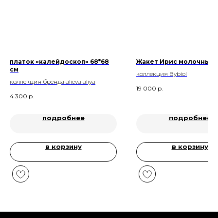
платок «калейдоскоп» 68*68
Жакет Ирис молочный
см
коллекция Bybiol
коллекция бренда alieva aliya
19 000
р.
4 300
р.
подробнее
подробнее
в корзину
в корзину