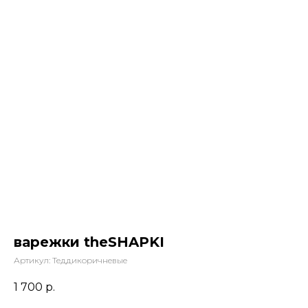
варежки theSHAPKI
Артикул:
Теддикоричневые
1 700
р.