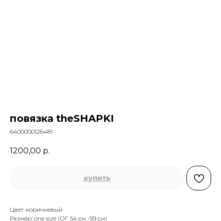
повязка theSHAPKI
6400000126481
1200,00
р.
купить
Цвет: коричневый
Размер: one size (ОГ 54 см -59 см)