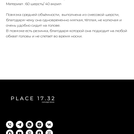
Материал : 60 шерсть/ 40 акрил
Повязка средней объёмности, выполнена из смесовой шерсти,
благодаря чему она одновременно мягкая, тёплая, не колючая и
очень удобно сидит на голове.
В повязке есть резинка, благодаря которой она подходит на любой
обхват головы и не слетает во время носки.