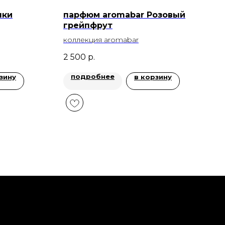
чки
парфюм aromabar Розовый
грейпфрут
коллекция aromabar
2 500
р.
подробнее
зину
в корзину