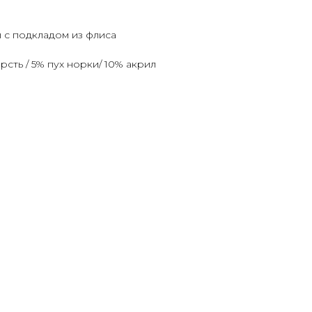
 с подкладом из флиса
рсть / 5% пух норки/ 10% акрил