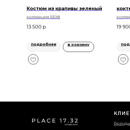
Костюм из крапивы зеленый
кокт
коллекция li308
колле
13 500
р.
19 90
подробнее
под
в корзину
КЛИЕ
бренд