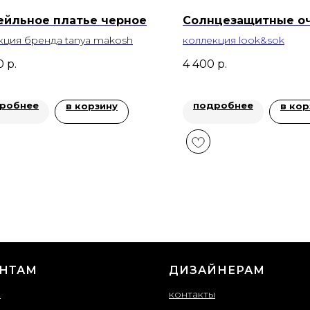
ейльное платье черное
Солнцезащитные о
кция бренда tanya makosh
коллекция
look&sok
0
р.
4 400
р.
робнее
подробнее
в корзину
в кор
НТАМ
ДИЗАЙНЕРАМ
ы
контакты