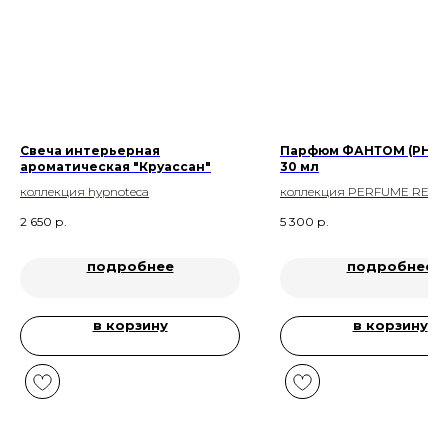
Свеча интерьерная
Парфюм ФАНТОМ (PHAN
ароматическая "Круассан"
30 мл
коллекция hypnoteca
коллекция PERFUME RELIGI
РЕЛИГИЯ ПАРФЮМА
2 650
р.
5 300
р.
подробнее
подробнее
в корзину
в корзину