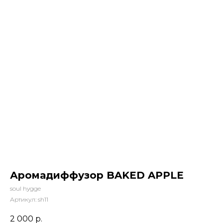
Аромадиффузор BAKED APPLE
soul hygge
Артикул:
sh11
2 000
р.