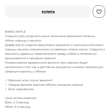
купить
BAKED APPLE
Сладкое утро, когда вся кухня наполнена ароматами печеных
яблок, корицы и ванили.
Диффузор со сладким фруктовым ароматом и пряными оттенками
корицы, ванили, смешанными со свежими нотами сосны. Сладость и
терпкость идеально переплетаются между собой и постепенно
раскрываются в процессе горения.
Потрескивание деревянного фитиля при горении будет
напоминать о том, как в детстве вы аккуратно снимали запеченную
сахарную корочку у яблока.
♢ Верхние ноты: сосна, эвкалипт
♢ Сердце аромата: красное яблоко, гвоздика, корица
♢ База: кедр,ваниль
Срок использования:
50мл: 2-3 месяца
100мл: 3-4 месяца