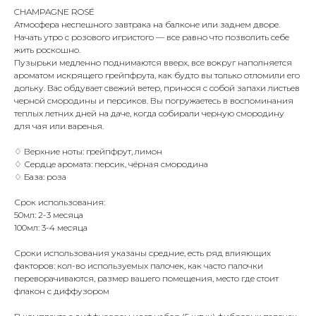
CHAMPAGNE ROSÉ
Атмосфера неспешного завтрака на балконе или заднем дворе.
Начать утро с розового игристого — все равно что позволить себе
жить роскошно.
Пузырьки медленно поднимаются вверх, все вокруг наполняется
ароматом искрящего грейпфрута, как будто вы только отломили его
дольку. Вас обдувает свежий ветер, принося с собой запахи листьев
черной смородины и персиков. Вы погружаетесь в воспоминания
теплых летних дней на даче, когда собирали черную смородину
для чая или варенья.
♢ Верхние ноты: грейпфрут, лимон
♢ Сердце аромата: персик, чёрная смородина
♢ База: роза
Срок использования:
50мл: 2-3 месяца
100мл: 3-4 месяца
Сроки использования указаны средние, есть ряд влияющих
факторов: кол-во используемых палочек, как часто палочки
переворачиваются, размер вашего помещения, место где стоит
флакон с диффузором