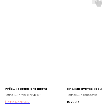
Рубашка зеленого цвета
Пиджак-куртка коричн
коллекция "тоже пиджак"
коллекция соворотка
Нет в наличии
15 700
р.