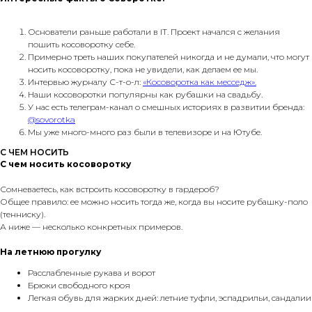
Основатели раньше работали в IT. Проект начался с желания
пошить косоворотку себе.
Примерно треть наших покупателей никогда и не думали, что могут
носить косоворотку, пока не увидели, как делаем ее мы.
Интервью журналу С-т-о-л:
«Косоворотка как месседж».
Наши косоворотки популярны как рубашки на свадьбу.
У нас есть телеграм-канал о смешных историях в развитии бренда:
@sovorotka
Мы уже много-много раз были в телевизоре и на Ютубе.
С ЧЕМ НОСИТЬ
С чем носить косоворотку
Сомневаетесь, как встроить косоворотку в гардероб?
Общее правило: ее можно носить тогда же, когда вы носите рубашку-поло
(тенниску).
А ниже — несколько конкретных примеров.
На летнюю прогулку
Расслабленные рукава и ворот
Брюки свободного кроя
Легкая обувь для жарких дней: летние туфли, эспадрильи, сандалии