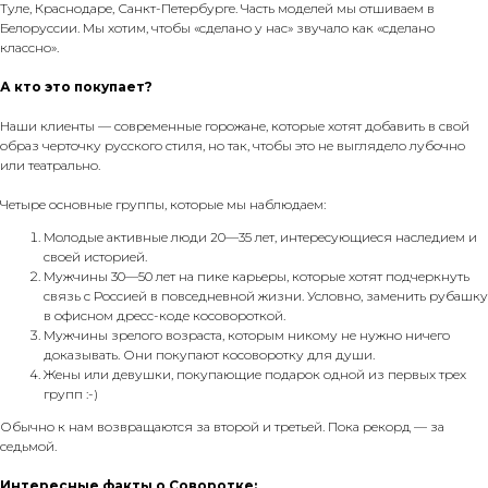
Туле, Краснодаре, Санкт-Петербурге. Часть моделей мы отшиваем в
Белоруссии. Мы хотим, чтобы «сделано у нас» звучало как «сделано
классно».
А кто это покупает?
Наши клиенты — современные горожане, которые хотят добавить в свой
образ черточку русского стиля, но так, чтобы это не выглядело лубочно
или театрально.
Четыре основные группы, которые мы наблюдаем:
Молодые активные люди 20—35 лет, интересующиеся наследием и
своей историей.
Мужчины 30—50 лет на пике карьеры, которые хотят подчеркнуть
связь с Россией в повседневной жизни. Условно, заменить рубашку
в офисном дресс-коде косовороткой.
Мужчины зрелого возраста, которым никому не нужно ничего
доказывать. Они покупают косоворотку для души.
Жены или девушки, покупающие подарок одной из первых трех
групп :-)
Обычно к нам возвращаются за второй и третьей. Пока рекорд — за
седьмой.
Интересные факты о Соворотке: