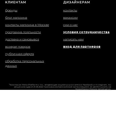
КЛИЕНТАМ
ДИЗАЙНЕРАМ
бренды
контакты
блог магазина
вакансии
контакты магазина в Москве
сми о нас
программа лояльности
условия сотрудничества
доставка и самовывоз
написать нам
возврат товаров
вход для партнеров
публичная оферта
обработка персональных
данных
*Компания Meta Platforms Inc., владеющая социальными сетями Facebook и Instagram, по
решению суда от 21.03.2022 признана экстремистской организацией, ее деятельность на
территории России запрещена.