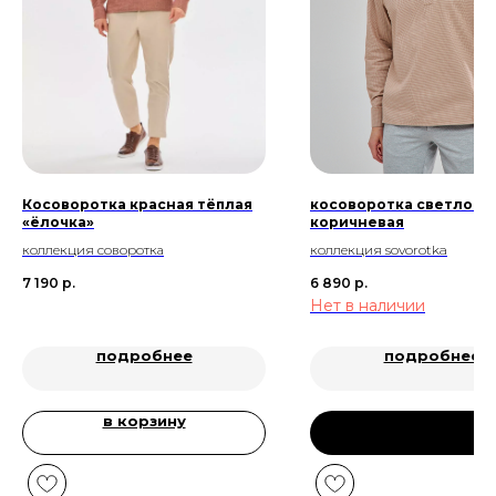
Косоворотка красная тёплая
косоворотка светло -
«ёлочка»
коричневая
коллекция соворотка
коллекция sovorotka
7 190
р.
6 890
р.
Нет в наличии
подробнее
подробнее
в корзину
предзаказ