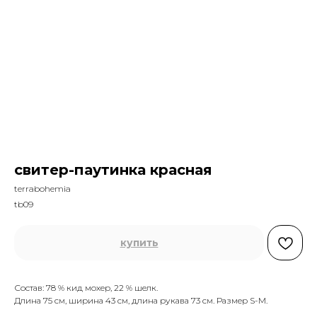
свитер-паутинка красная
terrabohemia
tb09
купить
Состав: 78 % кид мохер, 22 % шелк.
Длина 75 см, ширина 43 см, длина рукава 73 см. Размер S-M.