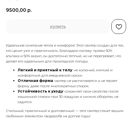
9500,00
р.
купить
Идеальное сочетание тепла и комфорта! Этот свитер создан для тех,
кто ценит уют и практичность. Благодаря составу пряжи 50%
альпака и 50% акрил, он достаточно теплый, но не перегревает, что
делает его идеальным для прохладной погоды.
Легкий и приятный к телу
: не колючий, мягкий и
комфортный для ежедневной носки.
Отличная форма
: свитер не растягивается и не теряет
форму даже после многократных стирок.
Устойчивость к уходу
: сохраняет свои свойства после
машинной стирки при 30 градусах и низких оборотах, не
садится.
Стильный, практичный и долговечный — этот свитер станет вашим
любимым элементом гардероба на долгие годы!