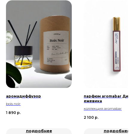
аромадиффузор
парфюм aromabar Дика
ежевика
bois noir
коллекция aromabar
1 890
р.
2 100
р.
подробнее
подробнее