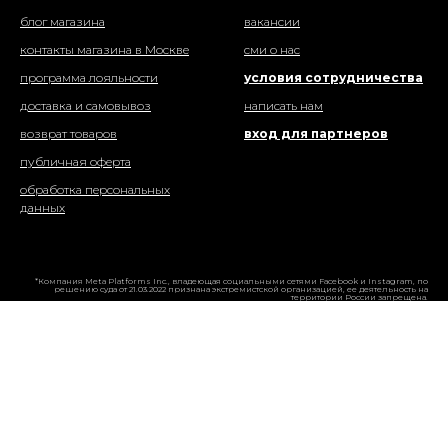
блог магазина
вакансии
контакты магазина в Москве
сми о нас
программа лояльности
условия сотрудничества
доставка и самовывоз
написать нам
возврат товаров
вход для партнеров
публичная оферта
обработка персональных
данных
*Компания Meta Platforms Inc., владеющая социальными сетями Facebook и Instagram, по
решению суда от 21.03.2022 признана экстремистской организацией, ее деятельность на
территории России запрещена.