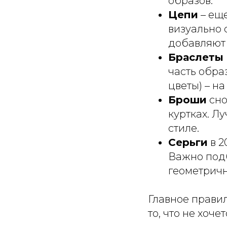
образов.
Цепи
– еще
визуально 
добавляют 
Браслеты 
часть обра
цветы) – на
Броши
сно
куртках. Л
стиле.
Серьги
в 2
Важно подб
геометричн
Главное прави
то, что не хоче