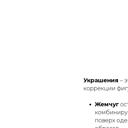
Украшения
– э
коррекции фиг
Жемчуг
ост
комбинирую
поверх оде