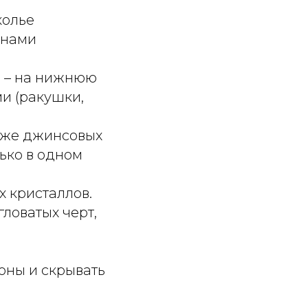
колье
онами
е – на нижнюю
ми (ракушки,
даже джинсовых
ько в одном
х кристаллов.
ловатых черт,
оны и скрывать