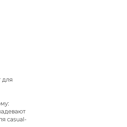
т для
ому:
надевают
я casual-