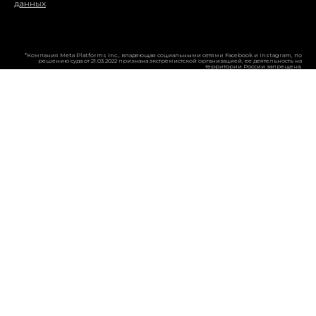
данных
*Компания Meta Platforms Inc., владеющая социальными сетями Facebook и Instagram, по
решению суда от 21.03.2022 признана экстремистской организацией, ее деятельность на
территории России запрещена.