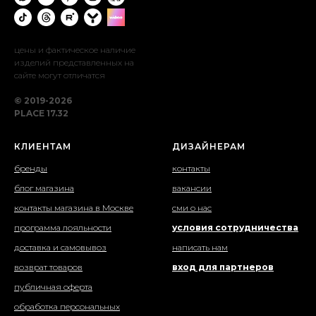
цены и фактическое наличие
изделий представленных на
сайте могут отличатся
© 2019-2026
PLACE 17.32
КЛИЕНТАМ
ДИЗАЙНЕРАМ
бренды
контакты
блог магазина
вакансии
контакты магазина в Москве
сми о нас
программа лояльности
условия сотрудничества
доставка и самовывоз
написать нам
возврат товаров
вход для партнеров
публичная оферта
обработка персональных