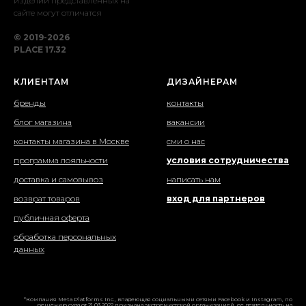
изделий представленных на
сайте могут отличатся
© 2019-2026
PLACE 17.32
КЛИЕНТАМ
ДИЗАЙНЕРАМ
бренды
контакты
блог магазина
вакансии
контакты магазина в Москве
сми о нас
программа лояльности
условия сотрудничества
доставка и самовывоз
написать нам
возврат товаров
вход для партнеров
публичная оферта
обработка персональных
данных
*Компания Meta Platforms Inc., владеющая социальными сетями Facebook и Instagram, по
решению суда от 21.03.2022 признана экстремистской организацией, ее деятельность на