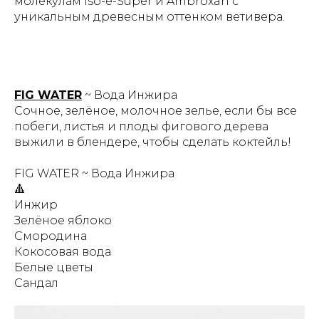
молекулам Iso-e-Super и Ambroxan с
уникальным древесным оттенком ветивера.
FIG WATER
~ Вода Инжира
Сочное, зелёное, молочное зелье, если бы все
побеги, листья и плоды фигового дерева
выжили в блендере, чтобы сделать коктейль!
FIG WATER ~ Вода Инжира
🔺
Инжир
Зелёное яблоко
Смородина
Кокосовая вода
Белые цветы
Сандал