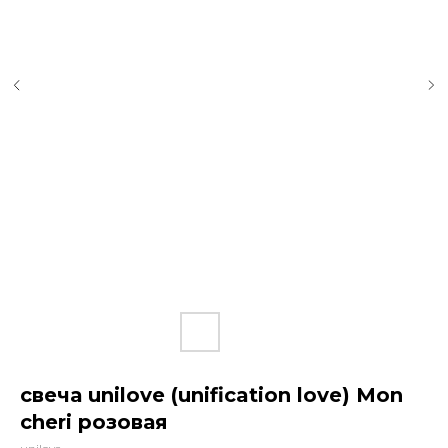
свеча unilove (unification love) Mon
cheri розовая