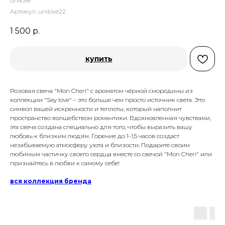
unilove
Артикул:
unilove22
1 500
р.
купить
Розовая свеча "Mon Cheri" с ароматом чёрной смородины из
коллекции "Say love" – это больше чем просто источник света. Это
символ вашей искренности и теплоты, который наполнит
пространство волшебством романтики. Вдохновленная чувствами,
эта свеча создана специально для того, чтобы выразить вашу
любовь к близким людям. Горение до 1-1,5 часов создаст
незабываемую атмосферу уюта и близости. Подарите своим
любимым частичку своего сердца вместе со свечой "Mon Cheri" или
признайтесь в любви к самому себе!
вся коллекция бренда