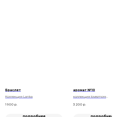
Браслет
аромат №10
Коллекция Lanka
коллекция lovesmore
аромат SEA COTTON
1 900
р.
3 200
р.
подробнее
подробнее