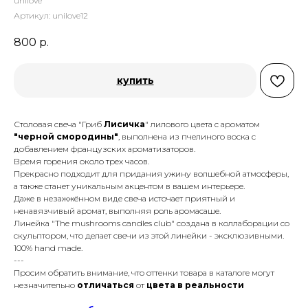
unilove
Артикул:
unilove12
800
р.
купить
Столовая свеча "Гриб
Лисичка
" лилового цвета с ароматом
"черной смородины"
, выполнена из пчелиного воска с
добавлением французских ароматизаторов.
Время горения около трех часов.
Прекрасно подходит для придания ужину волшебной атмосферы,
а также станет уникальным акцентом в вашем интерьере.
Даже в незажжённом виде свеча источает приятный и
ненавязчивый аромат, выполняя роль аромасаше.
Линейка "The mushrooms candles club" создана в коллаборации со
скульптором, что делает свечи из этой линейки - эксклюзивными.
100% hand made.
---
Просим обратить внимание, что оттенки товара в каталоге могут
незначительно
отличаться
от
цвета
в
реальности