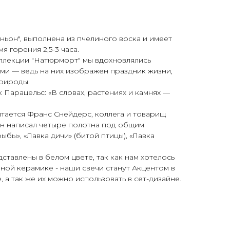
ьон", выполнена из пчелиного воска и имеет
мя горения 2,5-3 часа.
оллекции "Натюрморт" мы вдохновлялись
и — ведь на них изображен праздник жизни,
рироды.
 Парацельс: «В словах, растениях и камнях —
тается Франс Снейдерс, коллега и товарищ
 он написал четыре полотна под общим
ыбы», «Лавка дичи» (битой птицы), «Лавка
.
ставлены в белом цвете, так как нам хотелось
рной керамике - наши свечи станут Акцентом в
 а так же их можно использовать в сет-дизайне.