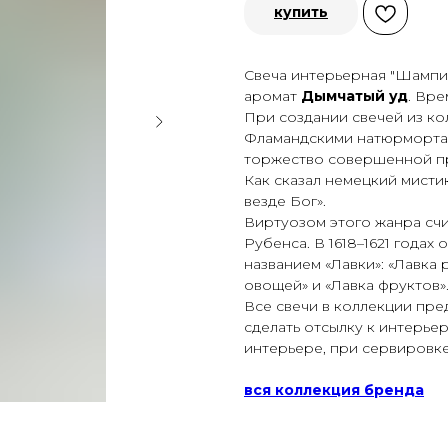
купить
Свеча интерьерная "Шампин
аромат
Дымчатый уд
. Вре
При создании свечей из к
Фламандскими натюрмортам
торжество совершенной п
Как сказал немецкий мистик
везде Бог».
Виртуозом этого жанра счи
Рубенса. В 1618–1621 годах
названием «Лавки»: «Лавка р
овощей» и «Лавка фруктов»
Все свечи в коллекции пред
сделать отсылку к интерье
интерьере, при сервировке,
вся коллекция бренда