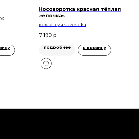
Косоворотка красная тёплая
«ёлочка»
nd
коллекция sovorotka
7 190
р.
подробнее
зину
в корзину