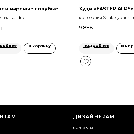
сы вареные голубые
Худи «EASTER ALPS»
кция solidno
коллекция Shake your mi
р.
9 888
р.
робнее
подробнее
в корзину
в кор
НТАМ
ДИЗАЙНЕРАМ
ы
контакты