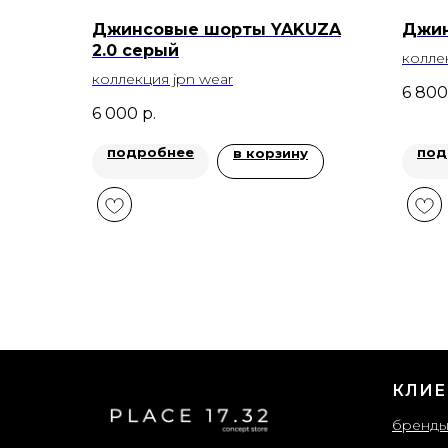
Джинсовые шорты YAKUZA
Джин
2.0 серый
колле
коллекция jpn wear
6 800
6 000
р.
подробнее
под
в корзину
КЛИЕ
бренд