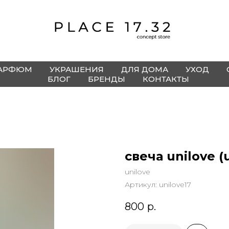
АРФЮМ
УКРАШЕНИЯ
ДЛЯ ДОМА
УХОД
БЛОГ
БРЕНДЫ
КОНТАКТЫ
свеча unilove (u
unilove
Артикул:
unilove17
800
р.